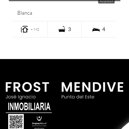
ALQUILER
Blanca
-
3
4
M2