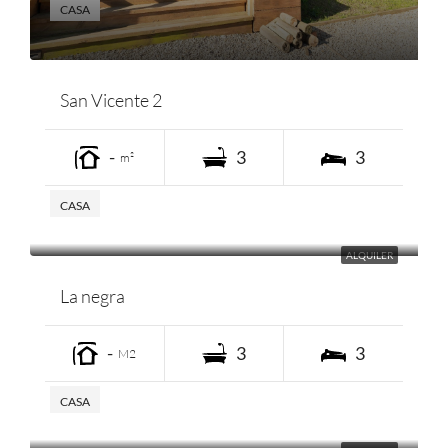
CASA
San Vicente 2
-
3
3
m²
CASA
ALQUILER
La negra
-
3
3
M2
CASA