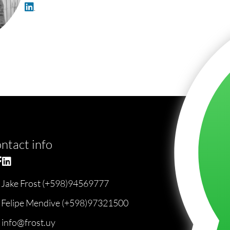
.
ntact info
Jake Frost (+598)94569777
Felipe Mendive (+598)97321500
info@frost.uy