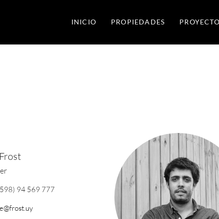
INICIO
PROPIEDADES
PROYECTO
Frost
er
598) 94 569 777
ke@frost.uy