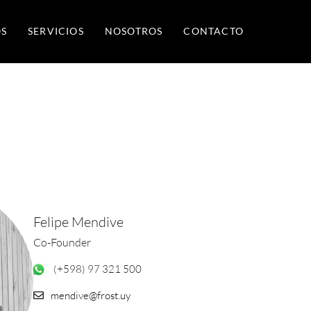
S
SERVICIOS
NOSOTROS
CONTACTO
Felipe Mendive
Co-Founder
(+598) 97 321 500
mendive@frost.uy