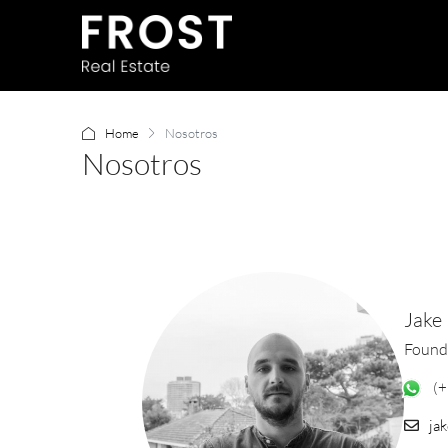
Home
Nosotros
Nosotros
Jake 
Found
(+
ja