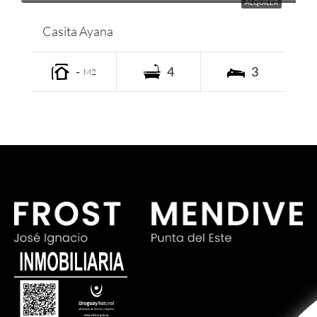
ALQUILER
Casita Ayana
-
4
3
M2