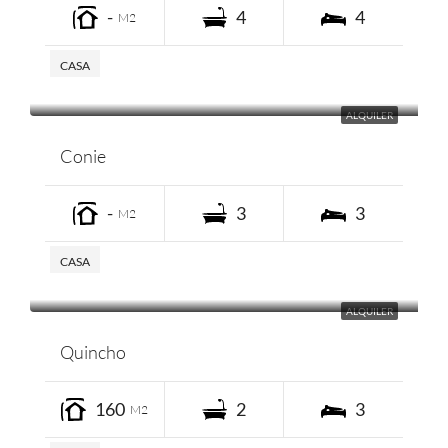
-
4
4
M2
CASA
ALQUILER
Conie
-
3
3
M2
CASA
ALQUILER
Quincho
160
2
3
M2