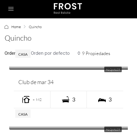
Home
Quincho
Quincho
Ordenar por:
9 Propiedades
Orden por defecto
CASA
ALQUILER
Club de mar 34
-
3
3
M2
CASA
ALQUILER