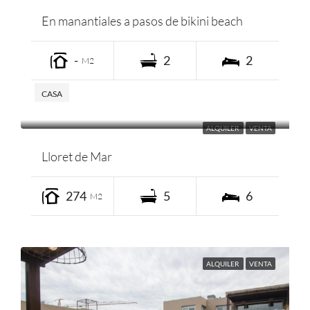
En manantiales a pasos de bikini beach
-
2
2
M2
CASA
ALQUILER
VENTA
Lloret de Mar
274
5
6
M2
ALQUILER
VENTA