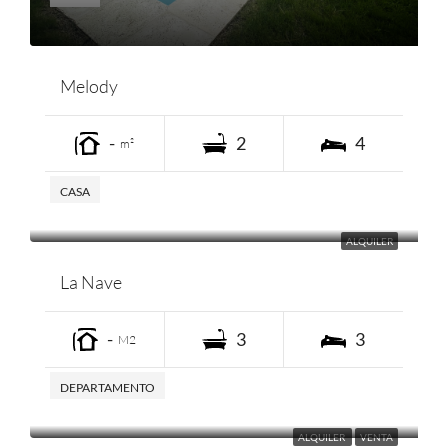
Melody
-
2
4
m²
CASA
ALQUILER
La Nave
-
3
3
M2
DEPARTAMENTO
ALQUILER
VENTA