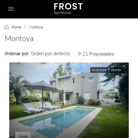
Home
Montoya
Montoya
Ordenar por:
21 Propiedades
Orden por defecto
ALQUILER
VENTA
CASA