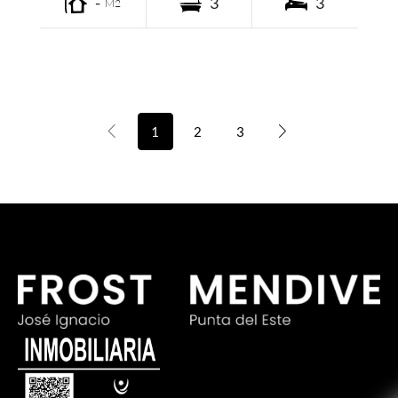
-
3
3
M2
1
2
3