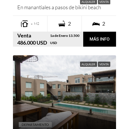
ALQUILER
VENTA
En manantiales a pasos de bikini beach
-
2
2
M2
Venta
1a de Enero 13.500
MÁS INFO
486.000 USD
USD
ALQUILER
VENTA
DEPARTAMENTO