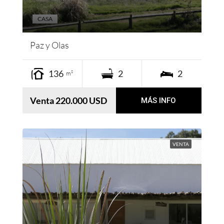
CASA
Paz y Olas
136
2
2
m²
Venta 220.000 USD
MÁS INFO
VENTA