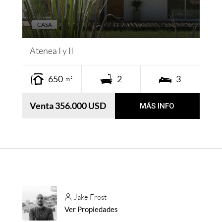
CASA
Atenea I y II
650
2
3
m²
Venta 356.000 USD
MÁS INFO
Jake Frost
Ver Propiedades