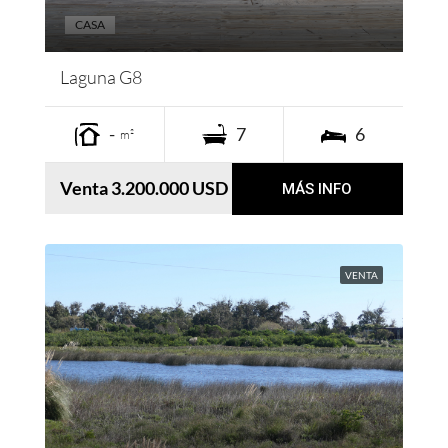
CASA
Laguna G8
-
7
6
m²
Venta 3.200.000 USD
MÁS INFO
VENTA