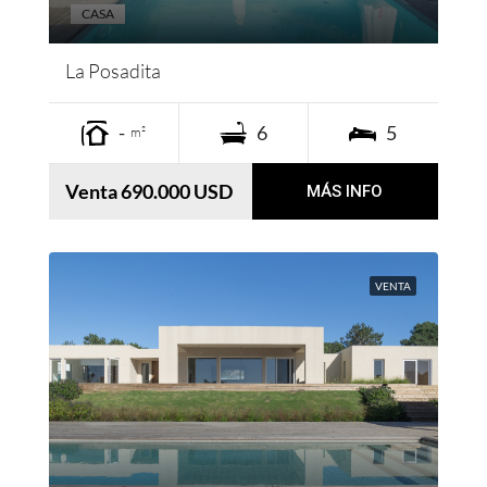
CASA
La Posadita
-
6
5
m²
Venta 690.000 USD
MÁS INFO
VENTA