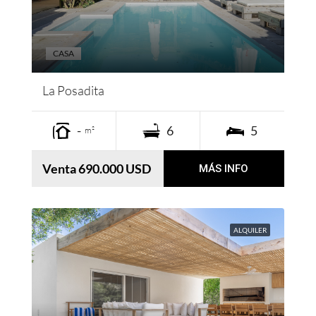
CASA
La Posadita
-
6
5
m²
Venta 690.000 USD
MÁS INFO
ALQUILER