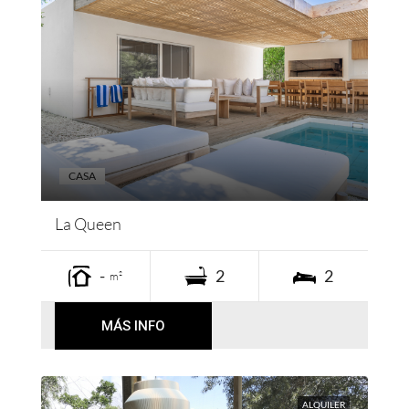
CASA
La Queen
-
2
2
m²
MÁS INFO
ALQUILER