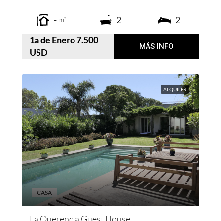
-
2
2
m²
1a de Enero 7.500
MÁS INFO
USD
ALQUILER
CASA
La Querencia Guest House