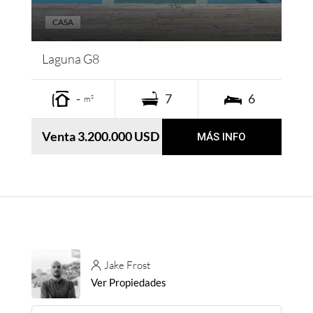
CASA
Laguna G8
-
7
6
m²
Venta 3.200.000 USD
MÁS INFO
Jake Frost
Ver Propiedades