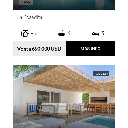
CASA
La Posadita
-
6
5
m²
Venta 690.000 USD
MÁS INFO
ALQUILER