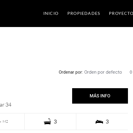
INICIO
PROPIEDADES
PROYECTO
Ordenar por:
Orden por defecto
2a de Enero 19.000 USD
MÁS INFO
ar 34
-
3
3
M2