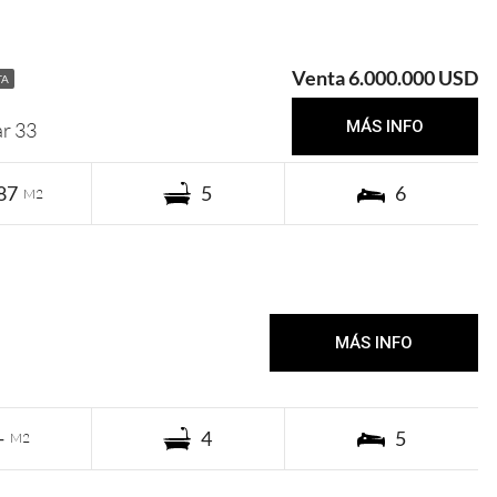
Venta 6.000.000 USD
TA
1a de Enero 80.000 USD
MÁS INFO
ar 33
87
5
6
M2
1a de Enero 35.000 USD
MÁS INFO
-
4
5
M2