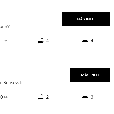
1a de Enero 30.000 USD
MÁS INFO
ar 89
-
4
4
M2
Venta 275.000 USD
MÁS INFO
en Roosevelt
80
2
3
M2