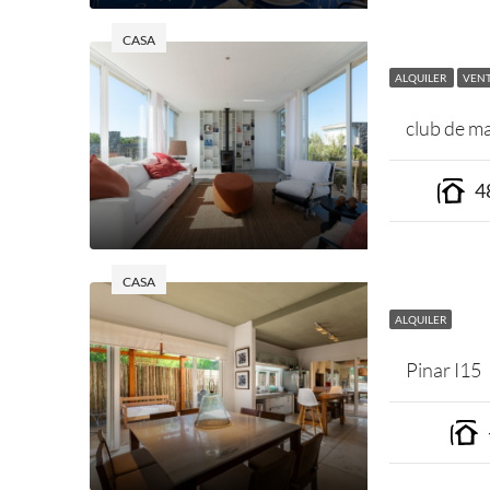
CASA
ALQUILER
VEN
club de m
4
CASA
ALQUILER
Pinar I15