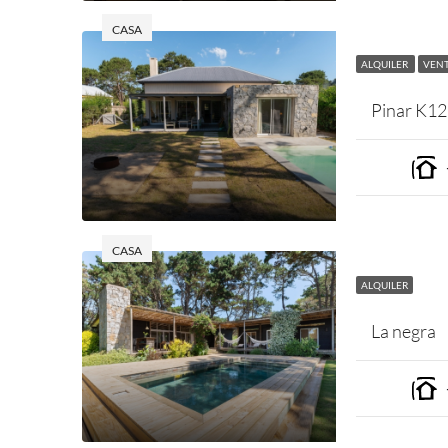
CASA
ALQUILER
VEN
Pinar K12
CASA
ALQUILER
La negra