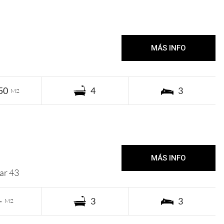
1a de Enero 40.000 USD
MÁS INFO
50
4
3
M2
2a de Enero 19.000 USD
MÁS INFO
ar 43
-
3
3
M2