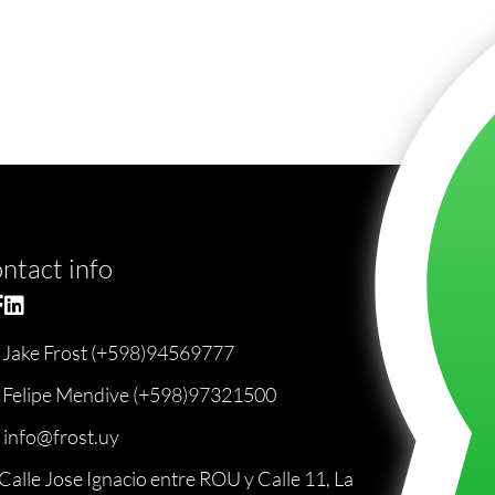
ntact info
Jake Frost (+598)94569777
Felipe Mendive (+598)97321500
info@frost.uy
Calle Jose Ignacio entre ROU y Calle 11, La