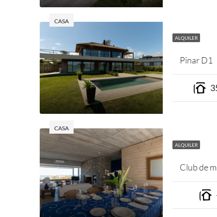
CASA
ALQUILER
Pinar D1
3
CASA
ALQUILER
Club de m