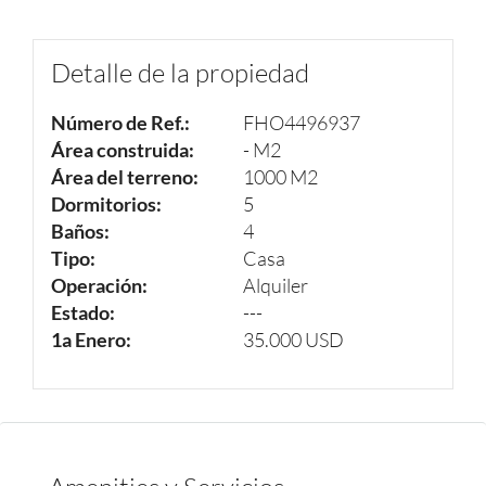
Detalle de la propiedad
Número de Ref.:
FHO4496937
Área construida:
- M2
Área del terreno:
1000 M2
Dormitorios:
5
Baños:
4
Tipo:
Casa
Operación:
Alquiler
Estado:
---
1a Enero:
35.000 USD