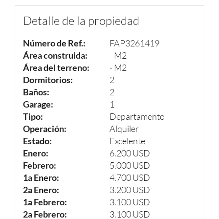
Detalle de la propiedad
Número de Ref.:
FAP3261419
Área construida:
- M2
Área del terreno:
- M2
Dormitorios:
2
Baños:
2
Garage:
1
Tipo:
Departamento
Operación:
Alquiler
Estado:
Excelente
Enero:
6.200 USD
Febrero:
5.000 USD
1a Enero:
4.700 USD
2a Enero:
3.200 USD
1a Febrero:
3.100 USD
2a Febrero:
3.100 USD