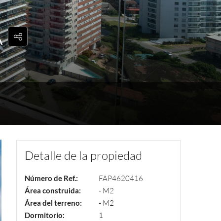
A
Detalle de la propiedad
Número de Ref.:
FAP4620416
Área construida:
- M2
Área del terreno:
- M2
Dormitorio:
1