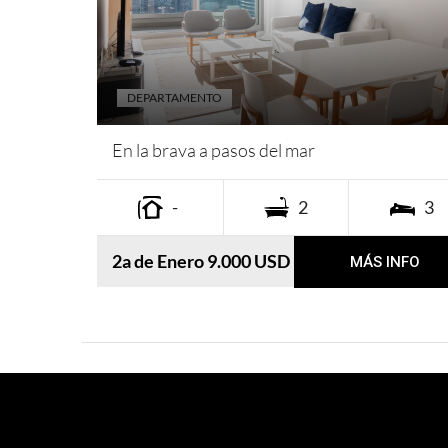
DEPARTAMENTO
En la brava a pasos del mar
-
2
3
2a de Enero 9.000 USD
MÁS INFO