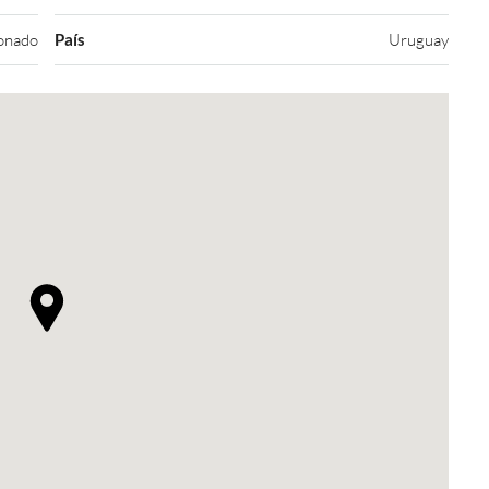
onado
País
Uruguay