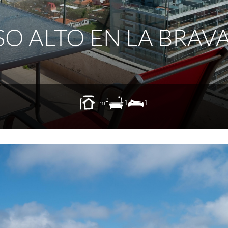
SO ALTO EN LA BRAV
2
- m
1
1