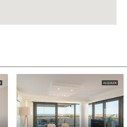
R
ALQUILER