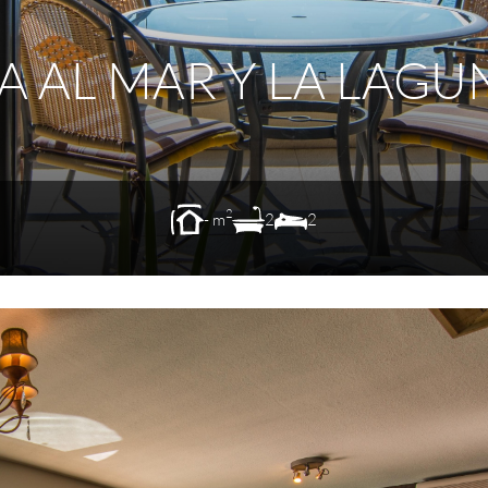
TA AL MAR Y LA LAGU
2
- m
2
2