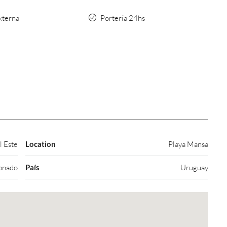
xterna
Portería 24hs
l Este
Location
Playa Mansa
onado
País
Uruguay