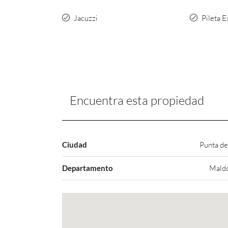
Jacuzzi
Pileta E
Encuentra esta propiedad
Ciudad
Punta de
Departamento
Mald