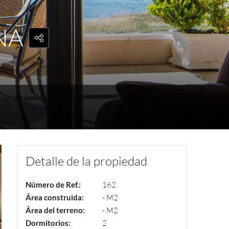
NA
Detalle de la propiedad
Número de Ref.:
162
Área construida:
- M2
Área del terreno:
- M2
Dormitorios:
2