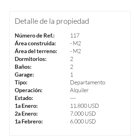
Detalle de la propiedad
Número de Ref.:
117
Área construida:
- M2
Área del terreno:
- M2
Dormitorios:
2
Baños:
2
Garage:
1
Tipo:
Departamento
Operación:
Alquiler
Estado:
---
1a Enero:
11.800 USD
2a Enero:
7.000 USD
1a Febrero:
6.000 USD